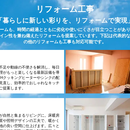
リフォーム工事
「暮らしに新しい彩りを、リフォームで実現
ームも、時間の経過とともに劣化や使いにくさが目立つことがあ
イン性を兼ね備えたリフォームを提案しています。下記は代表的
の他のリフォームも工事も対応可能です。
キッチンリフォーム
不足や動線の不便さを解消し、毎日
理がもっと楽しくなる最新設備を導
IHクッキングヒーターやシンクの配
見直し、効率的でおしゃれなキッチ
ご提案します。
リビングリフォーム
が自然と集まるリビングに。床暖房
置や照明デザインの工夫で、暖かく
地の良い空間に仕上げます。広々と