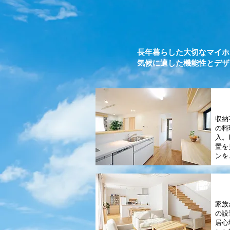
長年暮らした大切なマイホ
気候に適した機能性とデザ
収納
の料
入。
置を
ンを
家族
の設
居心