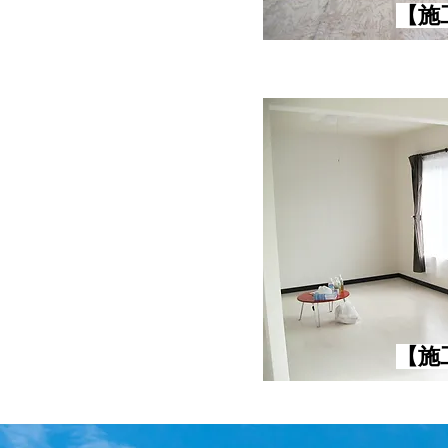
【​
【​