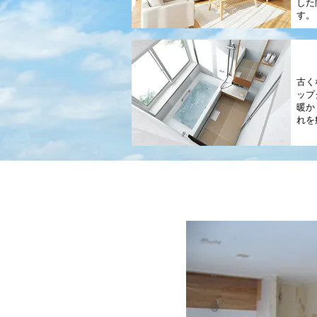
した
す。
古く
ップ
暖か
れを